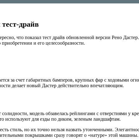
 тест-драйв
сно, что показал тест драйв обновленной версии Рено Дастер. 
о приобретении и его целесообразности.
ается за счет габаритных бамперов, крупных фар с ходовыми ог
пности делает новый Дастер действительно впечатляющим.
солидности, модель обзавелась рейлингами с отверстиями у кре
сто используют для езды по диким, зеленым ландшафтам.
сть стиль, но их точно нельзя назвать утонченными. Элегантно
шительными покрышками сразу говорят о «натуре» этой машины.