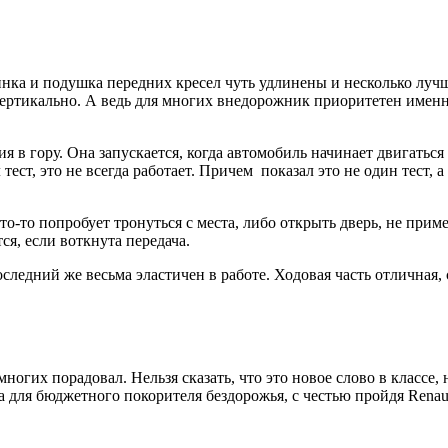
пинка и подушка передних кресел чуть удлинены и несколько луч
 вертикально. А ведь для многих внедорожник приоритетен именно
 в гору. Она запускается, когда автомобиль начинает двигаться 
тест, это не всегда работает. Причем показал это не один тест, 
кто-то попробует тронуться с места, либо открыть дверь, не пр
я, если воткнута передача.
следний же весьма эластичен в работе. Ходовая часть отличная, 
огих порадовал. Нельзя сказать, что это новое слово в классе, 
для бюджетного покорителя бездорожья, с честью пройдя Renault