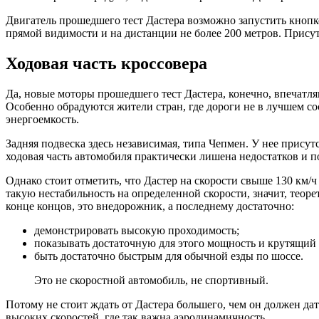
Двигатель прошедшего тест Дастера возможно запустить кноп
прямой видимости и на дистанции не более 200 метров. Присутс
Ходовая часть кроссовера
Да, новые моторы прошедшего тест Дастера, конечно, впечатля
Особенно обрадуются жители стран, где дороги не в лучшем с
энергоемкость.
Задняя подвеска здесь независимая, типа Чепмен. У нее присут
ходовая часть автомобиля практически лишена недостатков и п
Однако стоит отметить, что Дастер на скорости свыше 130 км/ч 
такую нестабильность на определенной скорости, значит, теоре
конце концов, это внедорожник, а последнему достаточно:
демонстрировать высокую проходимость;
показывать достаточную для этого мощность и крутящий
быть достаточно быстрым для обычной езды по шоссе.
Это не скоростной автомобиль, не спортивный.
Потому не стоит ждать от Дастера большего, чем он должен дат
высоких скоростей, где так важна аэродинамичность.