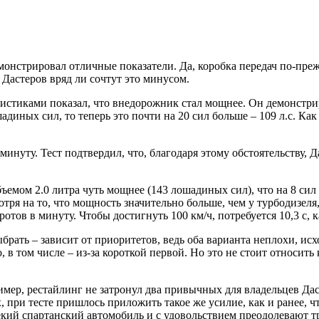
монстрировал отличные показатели. Да, коробка передач по-пре
Дастеров вряд ли сочтут это минусом.
истиками показал, что внедорожник стал мощнее. Он демонстрир
ных сил, то теперь это почти на 20 сил больше – 109 л.с. Как п
нуту. Тест подтвердил, что, благодаря этому обстоятельству, Д
ъемом 2.0 литра чуть мощнее (143 лошадиных сил), что на 8 си
отря на то, что мощность значительно больше, чем у турбодизе
тов в минуту. Чтобы достигнуть 100 км/ч, потребуется 10,3 с, ка
брать – зависит от приоритетов, ведь оба варианта неплохи, исхо
, в том числе – из-за короткой первой. Но это не стоит относить
имер, рестайлинг не затронул два привычных для владельцев Дас
, при тесте пришлось приложить такое же усилие, как и ранее, ч
екий спартанский автомобиль и с удовольствием преодолевают т