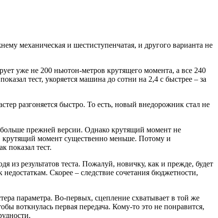
жнему механическая и шестиступенчатая, и другого варианта не
ует уже не 200 ньютон-метров крутящего момента, а все 240
оказал тест, укоряется машина до сотни на 2,4 с быстрее – за
астер разгоняется быстро. То есть, новый внедорожник стал не
л больше прежней версии. Однако крутящий момент не
ля, крутящий момент существенно меньше. Потому и
к показал тест.
дя из результатов теста. Пожалуй, новичку, как и прежде, будет
 к недостаткам. Скорее – следствие сочетания бюджетности,
тера параметра. Во-первых, сцепление схватывает в той же
тобы воткнулась первая передача. Кому-то это не понравится,
рудности.