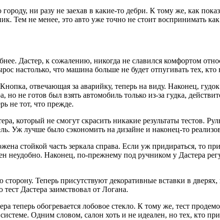
городу, ни разу не заехав в какие-то дебри. К тому же, как пок
ник. Тем не менее, это авто уже точно не стоит воспринимать ка
обнее. Дастер, к сожалению, никогда не славился комфортом отн
ырос настолько, что машина больше не будет отпугивать тех, кт
Кнопка, отвечающая за аварийку, теперь на виду. Наконец, гудо
ра, но не готов был взять автомобиль только из-за гудка, дейст
рь не тот, что прежде.
а, который не смогут скрасить никакие результаты тестов. Руль 
ль. Уж лучше было сэкономить на дизайне и наконец-то реализо
ена стойкой часть зеркала справа. Если уж придираться, то при 
ен неудобно. Наконец, по-прежнему под ручником у Дастера регул
сторону. Теперь присутствуют декоративные вставки в дверях,
тест Дастера заимствовал от Логана.
ра теперь обогревается лобовое стекло. К тому же, тест проде
истеме. Одним словом, салон хоть и не идеален, но тех, кто при