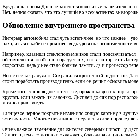
Вряд ли на новом Дастере захочется колесить исключительно по 
Нет, нельзя сказать, что это лучший во всех аспектах внедорож
Обновление внутреннего пространства
Интерьер автомобиля стал чуть эстетичнее, но что важнее – уд
находиться в кабине приятнее, ведь уровень эргономичности в
Например, клавиши стеклоподъемников стали подсвечиваться. 
обстоятельство особенно порадует тех, кто в восторге от Дасте
скоростью, ведь у нее стало больше памяти, да и процессор тепе
Но не все так радужно. Сохранился критичный недостаток Дастер
стоит поработать производителю, если он решит обновить моде
Кроме того, у прошедшего тест вседорожника до сих пор загорож
хрустят, если зажать их ладонью. Дисплей до сих пор располож
можно привыкнуть.
Глянцевое черное покрытие изменило общую картину в лучшую 
эстетичности. Многие позитивные перемены салон прошедшего 
Очень важное изменение для жителей северных широт – у Дасте
Тем же путем его можно и охлаждать, благодаря опциональной с