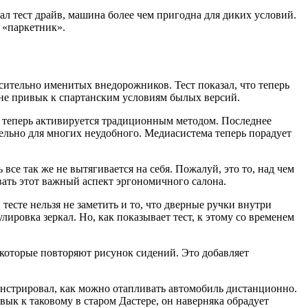
азал тест драйв, машина более чем пригодна для диких условий.
к «паркетник».
осительно именитых внедорожников. Тест показал, что теперь
о не привык к спартанским условиям былых версий.
к теперь активируется традиционным методом. Последнее
вительно для многих неудобного. Медиасистема теперь порадует
все так же не вытягивается на себя. Пожалуй, это то, над чем
вать этот важный аспект эргономичного салона.
тесте нельзя не заметить и то, что дверные ручки внутри
ировка зеркал. Но, как показывает тест, к этому со временем
 которые повторяют рисунок сидений. Это добавляет
монстрировал, как можно отапливать автомобиль дистанционно.
вык к таковому в старом Дастере, он наверняка обрадует