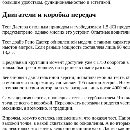
большим удобством, функциональностью и эстетикой.
Двигатели и коробка передач
Тест Дастера с полным приводом и турбодизелем 1.5 dCi проде
предусмотрено, однако многих это устроит. Опытные водители 
Тест драйв Рено Дастер обновленной модели с такими характер
ньютон-метров. Если раньше мощность составляла лишь 90 лошади
13,2 с.
Предельный крутящий момент доступен уже с 1750 оборотов в ми
только быстрее и мощнее, но и резвее в плане разгона.
Бензиновый двигатель иной версии, испытываемой на тесте, об
изменился и по-прежнему составляет 195 ньютон-метров. Несм
возможности свои мотор на тесте раскрыл лишь после 4000 оборо
Самая дорогая версия, прошедшая тест – с турбодизелем. Что вы
труднее всего с коробкой. Переключать передачи придется часто
механики, а возможно, и традиции.
Впрочем, кое-что осталось неизменным, что показал тест. Напр
высокой точке, в какой схватывало до обновления. А во-вторых
но некоторых это радует, ведь они воспринимают Дастер как н