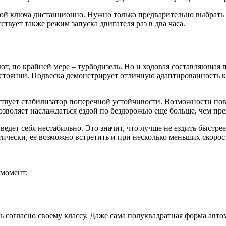
кой ключа дистанционно. Нужно только предварительно выбрать 
твует также режим запуска двигателя раз в два часа.
ют, по крайней мере – турбодизель. Но и ходовая составляющая
остоянии. Подвеска демонстрирует отличную адаптированность к
ствует стабилизатор поперечной устойчивости. Возможности пово
озволяет наслаждаться ездой по бездорожью еще больше, чем пре
ведет себя нестабильно. Это значит, что лучше не ездить быстре
тически, ее возможно встретить и при несколько меньших скорост
 момент;
ь согласно своему классу. Даже сама полуквадратная форма автом