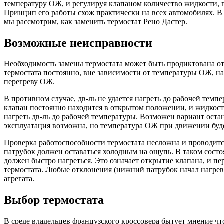
температуру ОЖ, и регулируя клапаном количество жидкости, 
Принцип его работы схож практически на всех автомобилях. В с
мы рассмотрим, как заменить термостат Рено Дастер.
Возможные неисправности
Необходимость замены термостата может быть продиктована отс
термостата постоянно, вне зависимости от температуры ОЖ, на
перегреву ОЖ.
В противном случае, дв-ль не удается нагреть до рабочей темпе
клапан постоянно находится в открытом положении, и жидкость
нагреть дв-ль до рабочей температуры. Возможен вариант оста
эксплуатация возможна, но температура ОЖ при движении будет
Проверка работоспособности термостата несложна и проводитс
патрубок должен оставаться холодным на ощупь. В таком сос
должен быстро нагреться. Это означает открытие клапана, и п
термостата. Любые отклонения (нижний патрубок начал нагрев
агрегата.
Выбор термостата
В среде владельцев французского кроссовера бытует мнение чт