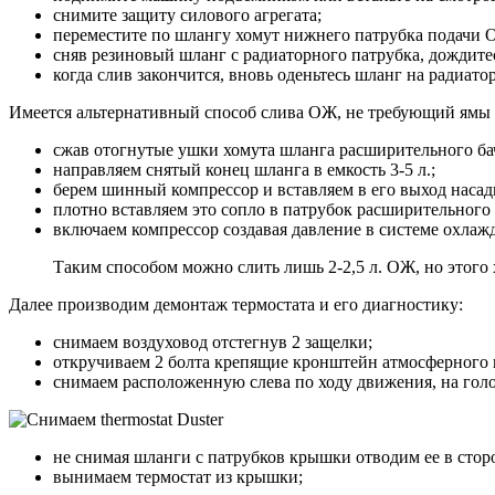
снимите защиту силового агрегата;
переместите по шлангу хомут нижнего патрубка подачи О
сняв резиновый шланг с радиаторного патрубка, дождите
когда слив закончится, вновь оденьтесь шланг на радиато
Имеется альтернативный способ слива ОЖ, не требующий ямы
сжав отогнутые ушки хомута шланга расширительного бач
направляем снятый конец шланга в емкость 3-5 л.;
берем шинный компрессор и вставляем в его выход наса
плотно вставляем это сопло в патрубок расширительного 
включаем компрессор создавая давление в системе охлажд
Таким способом можно слить лишь 2-2,5 л. ОЖ, но этого х
Далее производим демонтаж термостата и его диагностику:
снимаем воздуховод отстегнув 2 защелки;
откручиваем 2 болта крепящие кронштейн атмосферного 
снимаем расположенную слева по ходу движения, на голов
не снимая шланги с патрубков крышки отводим ее в стор
вынимаем термостат из крышки;