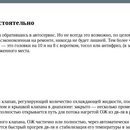
стоятельно
а обратившись в автосервис. Но не всегда это возможно, по цело
 сэкономленная на ремонте, никогда не будет лишней. Тем боле
 это головки на 10 и на 8 с воротком, тосол или антифриз, (в з
оженного места.
ий клапан, регулирующий количество охлаждающей жидкости, пос
длом и крышкой клапана в диапазоне: закрыто — несколько про
полностью открывается путь для потока нагретой ОЖ из дв-ля в 
го клапана, ОЖ частично или полностью, через автоматически
тся быстрый прогрев дв-ля и стабилизация его температуры в за