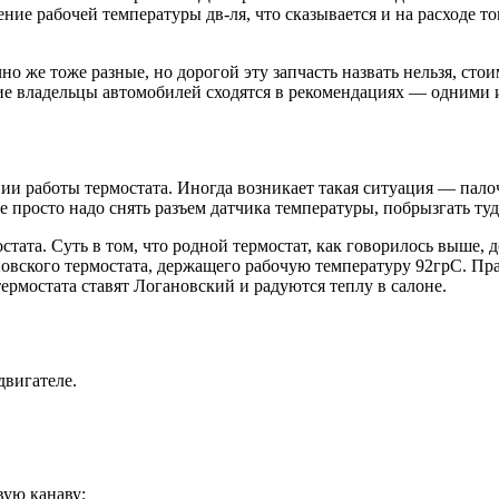
ение рабочей температуры дв-ля, что сказывается и на расходе т
 же тоже разные, но дорогой эту запчасть назвать нельзя, стоимос
огие владельцы автомобилей сходятся в рекомендациях — одним
ии работы термостата. Иногда возникает такая ситуация — пало
чае просто надо снять разъем датчика температуры, побрызгать ту
стата. Суть в том, что родной термостат, как говорилось выше,
новского термостата, держащего рабочую температуру 92грС. Прав
ермостата ставят Логановский и радуются теплу в салоне.
двигателе.
вую канаву;