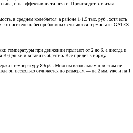
оплива, и на эффективности печки. Происходит это из-за
ть, в среднем колеблется, а районе 1-1,5 тыс. руб., хотя есть
и из относительно беспроблемных считаются термостаты GATES
чки температуры при движении прыгают от 2 до 6, а иногда и
да ВэДэшки и вставить обратно. Все придет в норму.
 держит температуру 89грС. Многим владельцам при этом не
да он несколько отличается по размерам — на 2 мм. уже и на 1