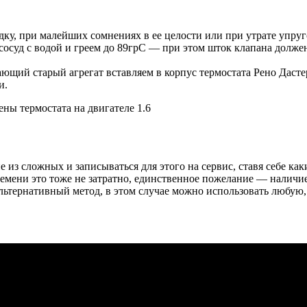
у, при малейших сомнениях в ее целости или при утрате упруг
в сосуд с водой и греем до 89грС — при этом шток клапана долже
ающий старый агрегат вставляем в корпус термостата Рено Даст
и.
ны термостата на двигателе 1.6
 из сложных и записываться для этого на сервис, ставя себе ка
ремени это тоже не затратно, единственное пожелание — наличи
альтернативный метод, в этом случае можно использовать любую