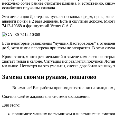
несколько более раннее открытие клапана, и естественно, сниж
ослабления пружины клапана.
Эти детали для Дастера выпускает несколько фирм, цены, конечно
аналоги почти в 2 раза дешевле. Есть и ощутимо дороже. Мн
7412-10368 и французский Vernet C.A.C.
Есть некоторые разъяснения “лучших Дастероводов” в отношен
до 9, хотя лампа перегрева при этом не загорается. В этом слу
Кроме этого, много рекомендаций о замене комплектного термо
хватает тепла в салоне. Ситуация исправляется покупкой Лога
мм выше. Несмотря на это умельцы, слегка доработав крышку т
Замена своими руками, пошагово
Внимание! Все работы производятся только на холодном 
Сначала слейте жидкость из системы охлаждения.
Для этого:
поднимите машину подъемником или встаньте на смотро