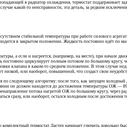
попадающей в радиатор охлаждения, термостат поддерживает за
лучае какой-то неисправности, эта деталь, за редким исключени
утствием стабильной температуры при работе силового агрегата.
ходится в закрытом положении. Жидкость постоянно идёт по мал
ратуры, а если и нагреется, (например, на месте), при начале дв
 постоянно циркулирует полным потоком по большому кругу, чер
новки клапана в каком-то среднем положении. В этом случае недл
 низкой, или наоборот, повышенной, что создаст свои неудобст
я по следующему алгоритму: после того, как запущен холодный 
тоянии он должен находится до достижения температуры ОЖ — 8
еренаправление потока нагретой ОЖ по большому кругу, через ра
аться сразу, или наоборот, остался холодным после достижения
о комплектный термостат Дастер начинает глючить довольно быст