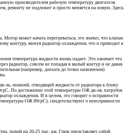
данную производителем рабочую температуру двигателя.
ем, ремонту не подлежит и просто меняется на новую. Здесь
 Мотор может начать перегреваться, это значит, что клапан
ому контуру, минуя радиатор охлаждения, что и приводит к
ижения температура жидкости вновь падает. Это означает что
ез радиатор, совсем не попадая в малый контур и не давая
ительная (например, доехать до точки назначения)
ва.
дв-ль, нижний, отводящий жидкость от радиатора к блоку
9грС. По достижении этой температуры ОЖ дв-ля, патрубок
диатор охлаждения. И в целом, это говорит о исправности
 температуры ОЖ 89грС), свидетельствуют о неисправности
ро, порой на 20-25 тыс. км. Глюк представляет собой