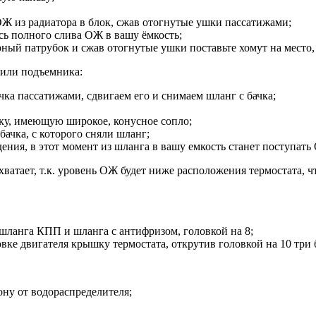
Ж из радиатора в блок, сжав отогнутые ушки пассатижами;
сь полного слива ОЖ в вашу ёмкость;
рный патрубок и сжав отогнутые ушки поставьте хомут на место, 
 или подъемника:
ка пассатижами, сдвигаем его и снимаем шланг с бачка;
дку, имеющую широкое, конусное сопло;
бачка, с которого сняли шланг;
ения, в этот момент из шланга в вашу емкость станет поступат
ватает, т.к. уровень ОЖ будет ниже расположения термостата, ч
шланга КПП и шланга с антифризом, головкой на 8;
ке двигателя крышку термостата, открутив головкой на 10 три 
ону от водораспределителя;