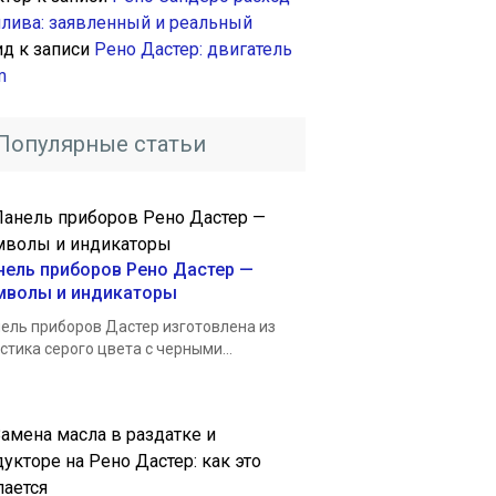
плива: заявленный и реальный
ид
к записи
Рено Дастер: двигатель
m
Популярные статьи
нель приборов Рено Дастер —
мволы и индикаторы
ель приборов Дастер изготовлена из
стика серого цвета с черными...