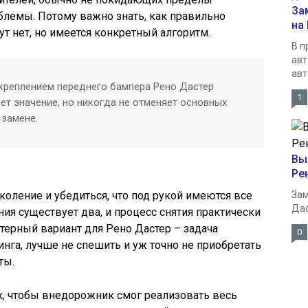
За
блемы. Потому важно знать, как правильно
на
ут нет, но имеется конкретный алгоритм.
В п
авт
авт
креплением переднего бампера Рено Дастер
1
еет значение, но никогда не отменяет основных
 замене.
Вы
Ре
коление и убедиться, что под рукой имеются все
Зам
Дас
я существует два, и процесс снятия практически
ктерный вариант для Рено Дастер – задача
0
нинга, лучше не спешить и уж точно не приобретать
ты.
, чтобы внедорожник смог реализовать весь