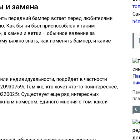
ы и замена
то
Са
ить передний бампер встает перед любителями
h4
ю. Как бы ни был приспособлен к таким
н, а камни и ветки – обычное явление за
му важно знать, как поменять бампер, и какие
Па
 или индивидуальности, подойдет в частности
си
930759r. Тем же, кто хочет что-то поинтереснее,
Пан
0220025r. Существует еще ряд интересных
пла
ожным номером. Единого мнения о том, какой
0
дителей, обычно не покидающих пределы