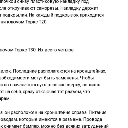
ряпочкой снизу пластиковую накладку под
сле откручивают саморезы. Накладку держит
ют подкрылки. На каждый подкрылок приходится
они ключом Торкс Т20.
ючом Торкс Т30. Их всего четыре.
щелок. Последние располагаются на кронштейнах.
еобходимости могут быть заменены. Чтобы
жно сначала отогнуть пластик сверху, но лишь
 на себя, сразу отключая тот разъем, что
арам.
а: он расположен на кронштейне справа. Питание
роводам, которые имеются в разъеме. Провода
ек снимает бампер, можно без всяких затруднений