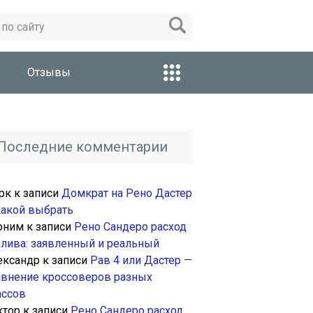
Отзывы
Последние комментарии
рк
к записи
Домкрат на Рено Дастер
какой выбрать
оним
к записи
Рено Сандеро расход
плива: заявленный и реальный
ександр
к записи
Рав 4 или Дастер —
авнение кроссоверов разных
ассов
ктор
к записи
Рено Сандеро расход