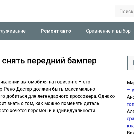
служивание
Ремонт авто
Сравнение и выбор
 снять передний бампер
появлении автомобиля на горизонте – его
Ма
ер Рено Дастер должен быть максимально
— 
того добиться для легендарного кроссовера. Однако
Ан
ит знать о том, как можно поменять деталь.
то
осто хочется перемен и индивидуальности.
Ал
ср
кл
Ви